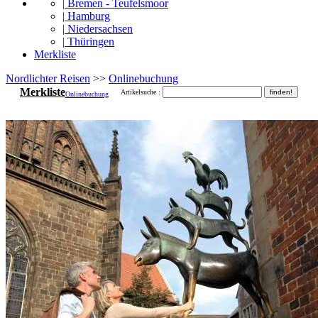
|
Bremen - Teufelsmoor
|
Hamburg
|
Niedersachsen
|
Thüringen
Merkliste
Nordlichter Reisen
>>
Onlinebuchung
Merkliste
Artikelsuche :
Onlinebuchung