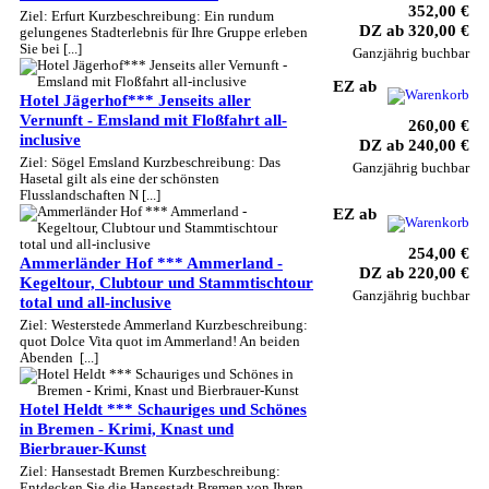
352,00 €
Ziel: Erfurt Kurzbeschreibung: Ein rundum
DZ ab 320,00 €
gelungenes Stadterlebnis für Ihre Gruppe erleben
Sie bei [...]
Ganzjährig buchbar
EZ ab
Hotel Jägerhof*** Jenseits aller
Vernunft - Emsland mit Floßfahrt all-
260,00 €
inclusive
DZ ab 240,00 €
Ziel: Sögel Emsland Kurzbeschreibung: Das
Ganzjährig buchbar
Hasetal gilt als eine der schönsten
Flusslandschaften N [...]
EZ ab
254,00 €
Ammerländer Hof *** Ammerland -
DZ ab 220,00 €
Kegeltour, Clubtour und Stammtischtour
Ganzjährig buchbar
total und all-inclusive
Ziel: Westerstede Ammerland Kurzbeschreibung:
quot Dolce Vita quot im Ammerland! An beiden
Abenden [...]
Hotel Heldt *** Schauriges und Schönes
in Bremen - Krimi, Knast und
Bierbrauer-Kunst
Ziel: Hansestadt Bremen Kurzbeschreibung:
Entdecken Sie die Hansestadt Bremen von Ihren