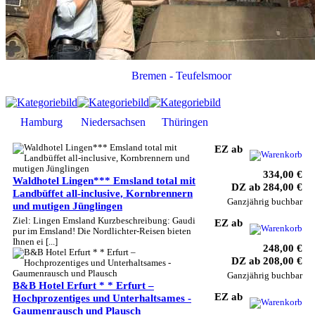
Bremen - Teufelsmoor
Hamburg
Niedersachsen
Thüringen
EZ ab
334,00 €
Waldhotel Lingen*** Emsland total mit
DZ ab 284,00 €
Landbüffet all-inclusive, Kornbrennern
Ganzjährig buchbar
und mutigen Jünglingen
Ziel: Lingen Emsland Kurzbeschreibung: Gaudi
EZ ab
pur im Emsland! Die Nordlichter-Reisen bieten
Ihnen ei [...]
248,00 €
DZ ab 208,00 €
Ganzjährig buchbar
B&B Hotel Erfurt * * Erfurt –
EZ ab
Hochprozentiges und Unterhaltsames -
Gaumenrausch und Plausch