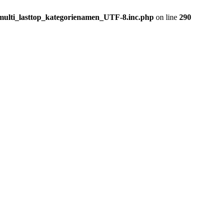
_multi_lasttop_kategorienamen_UTF-8.inc.php
on line
290